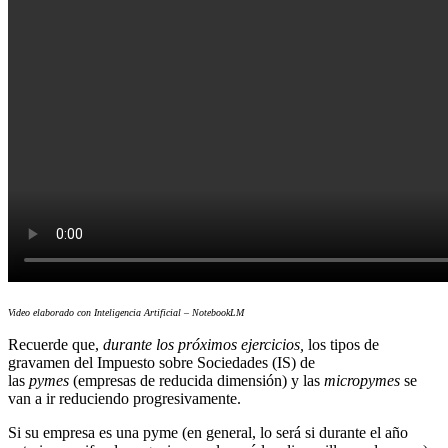
Video elaborado con Inteligencia Artificial – NotebookLM
Recuerde que,
durante los próximos ejercicios,
los tipos de
gravamen del Impuesto sobre Sociedades (IS) de
las
pymes
(empresas de reducida dimensión) y las
micropymes
se
van a ir reduciendo progresivamente.
Si su empresa es una pyme (en general, lo será si durante el año