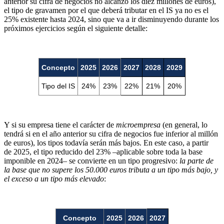
anterior su cifra de negocios no alcanzó los diez millones de euros),
el tipo de gravamen por el que deberá tributar en el IS ya no es el
25% existente hasta 2024, sino que va a ir disminuyendo durante los
próximos ejercicios según el siguiente detalle:
Concepto
2025
2026
2027
2028
2029
Tipo del IS
24%
23%
22%
21%
20%
Y si su empresa tiene el carácter de
microempresa
(en general, lo
tendrá si en el año anterior su cifra de negocios fue inferior al millón
de euros), los tipos todavía serán más bajos. En este caso, a partir
de 2025, el tipo reducido del 23% –aplicable sobre toda la base
imponible en 2024– se convierte en un tipo progresivo:
la parte de
la base que no supere los 50.000 euros tributa a un tipo más bajo, y
el exceso a un tipo más elevado
:
Concepto
2025
2026
2027