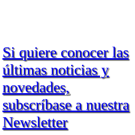
Si quiere conocer las
últimas noticias y
novedades,
subscríbase a nuestra
Newsletter