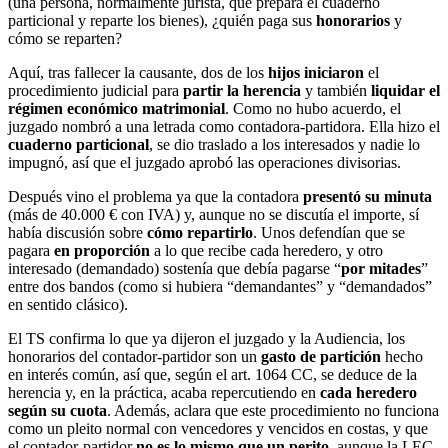
(una persona, normalmente jurista, que prepara el cuaderno
particional y reparte los bienes), ¿quién paga sus
honorarios
y
cómo se reparten?
Aquí, tras fallecer la causante, dos de los
hijos iniciaron
el
procedimiento judicial para
partir la herencia
y también
liquidar el
régimen económico matrimonial
. Como no hubo acuerdo, el
juzgado nombró a una letrada como contadora-partidora. Ella hizo el
cuaderno particional
, se dio traslado a los interesados y nadie lo
impugnó, así que el juzgado aprobó las operaciones divisorias.
Después vino el problema ya que la contadora
presentó su minuta
(más de 40.000 € con IVA) y, aunque no se discutía el importe, sí
había discusión sobre
cómo repartirlo
. Unos defendían que se
pagara
en proporción
a lo que recibe cada heredero, y otro
interesado (demandado) sostenía que debía pagarse “
por mitades
”
entre dos bandos (como si hubiera “demandantes” y “demandados”
en sentido clásico).
El TS confirma lo que ya dijeron el juzgado y la Audiencia, los
honorarios del contador-partidor son un
gasto de partición
hecho
en interés común, así que, según el art. 1064 CC, se deduce de la
herencia y, en la práctica, acaba repercutiendo en
cada heredero
según su cuota
. Además, aclara que este procedimiento no funciona
como un pleito normal con vencedores y vencidos en costas, y que
el contador-partidor
no es lo mismo que un perito
, aunque la LEC