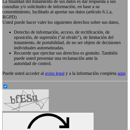
La finalidad del tratamiento de sus datos es dar respuesta a sus
consultas y/o solicitudes de información, en base a su
consentimiento, facilitado al aportar sus datos (artículo 6.1.a,
RGPD)
Usted puede hacer valer los siguientes derechos sobre sus datos,
Derecho de información, acceso, de rectificación, de
oposición, de supresión ("al olvido"), de limitación del
tratamiento, de portabilidad, de no ser objeto de decisiones
individuales automatizadas.
Recuerde que ejercitar sus derechos es gratuito. También
puede usted presentar una reclamación ante la
autoridad de control.
Puede usted acceder al
aviso legal
y a la información completa
aqui